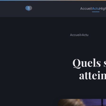
Accueil
Actu
Hig
Accueil
›
Actu
Quels 
attei