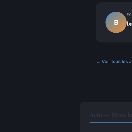
EC
B
ba
← Voir tous les a
Actu — Dans l