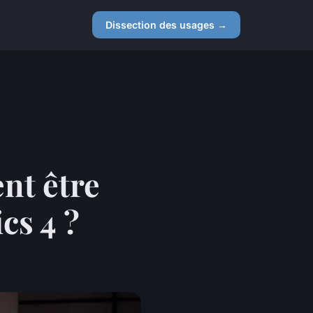
Dissection des usages →
nt être
cs 4 ?