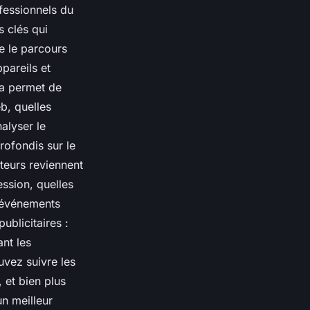
ofessionnels du
s clés qui
e le parcours
ppareils et
la permet de
b, quelles
alyser le
rofondis sur le
teurs reviennent
ession, quelles
s événements
ublicitaires :
nt les
uvez suivre les
 et bien plus
un meilleur