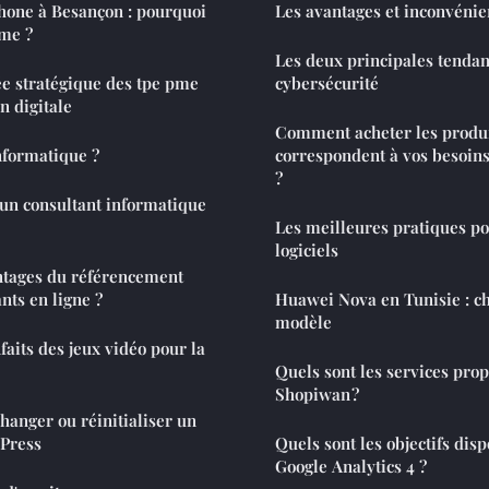
hone à Besançon : pourquoi
Les avantages et inconvénie
ème ?
Les deux principales tenda
iée stratégique des tpe pme
cybersécurité
n digitale
Comment acheter les produi
nformatique ?
correspondent à vos besoins
?
n consultant informatique
Les meilleures pratiques pou
logiciels
ntages du référencement
ts en ligne ?
Huawei Nova en Tunisie : ch
modèle
faits des jeux vidéo pour la
Quels sont les services pro
Shopiwan ?
hanger ou réinitialiser un
Press
Quels sont les objectifs dis
Google Analytics 4 ?