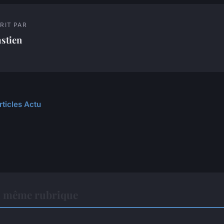
RIT PAR
stien
rticles Actu
a même rubrique