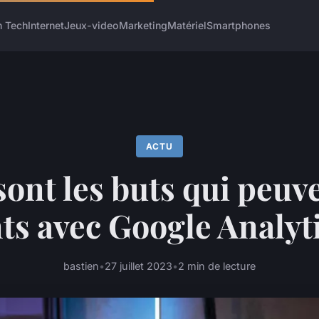
h Tech
Internet
Jeux-video
Marketing
Matériel
Smartphones
ACTU
sont les buts qui peuve
nts avec Google Analyti
bastien
•
27 juillet 2023
•
2 min de lecture