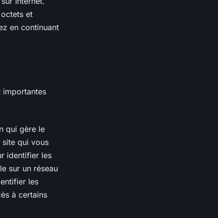
sur Internet.
octets et
ez en continuant
t importantes
n qui gère le
 site qui vous
 identifier les
ble sur un réseau
ntifier les
ès à certains