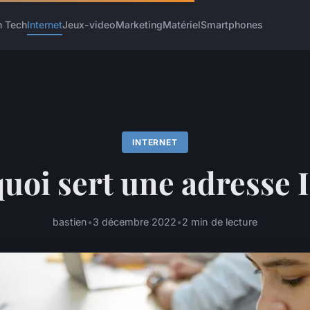
h Tech
Internet
Jeux-video
Marketing
Matériel
Smartphones
INTERNET
quoi sert une adresse I
bastien
•
3 décembre 2022
•
2 min de lecture