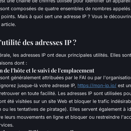
st une chaîne de chiffres utilisée pour identifier un appareil 
 sont composées de quatre ensembles de nombres appelés 
points. Mais à quoi sert une adresse IP ? Vous le découvrir
 article.
'utilité des adresses IP ?
ale, les adresses IP ont deux principales utilités. Elles son
aisons dont :
n de l'hôte et le suivi de l'emplacement
sont généralement attribuées par le FAI ou par l'organisatio
ignorez jusque-là votre adresse IP,
https://mon-ip.io/
est un
etrouver en toute facilité. Les adresses IP sont utilisées pour
t été visitées sur un site Web et bloquer le trafic indésira
u les tentatives de piratage). Elles servent également à ide
e leurs mouvements en ligne et bloquer ou restreindre l'acc
rvices.