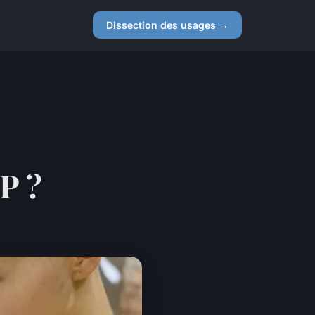
Dissection des usages →
P ?