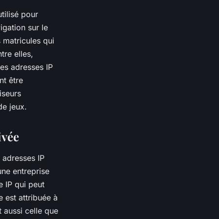
tilisé pour
igation sur le
s matricules qui
tre elles,
Les adresses IP
nt être
iseurs
de jeux.
rivée
s adresses IP
une entreprise
e IP qui peut
e est attribuée à
 aussi celle que