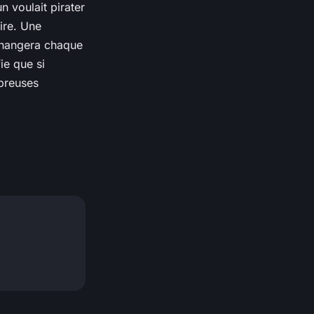
n voulait pirater
aire. Une
 changera chaque
ie que si
mbreuses