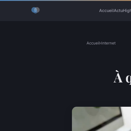
Accueil
Actu
Hig
Accueil
›
Internet
À 