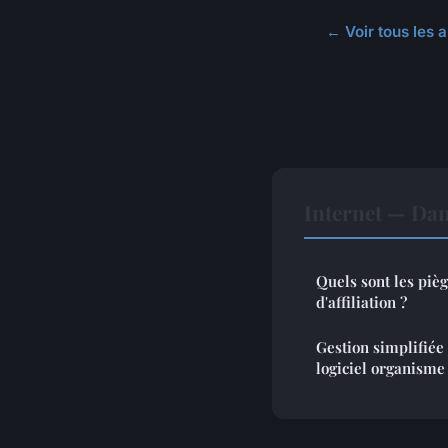
← Voir tous les a
Internet — Da
Quels sont les pièg
d'affiliation ?
Gestion simplifiée
logiciel organisme